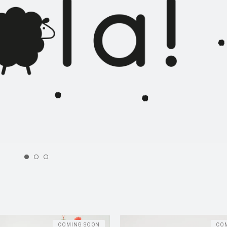
COMING SOON
CO