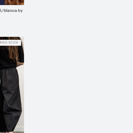
ul/blanca by
MING SOON