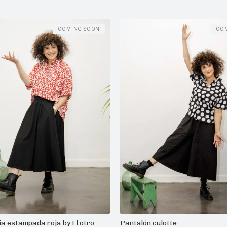
COMING SOON
CO
ia estampada roja by El otro
Pantalón culotte