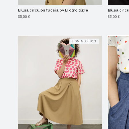
Blusa círculos fucsia by El otro tigre
Blusa círcu
35,00
€
35,00
€
COMING SOON