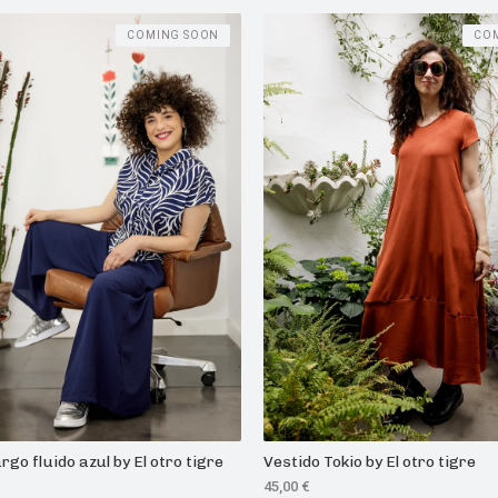
COMING SOON
CO
rgo fluido azul by El otro tigre
Vestido Tokio by El otro tigre
45,00
€