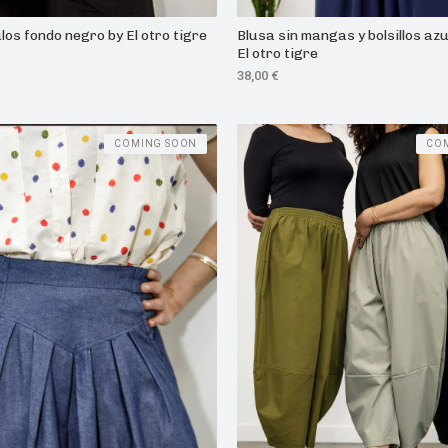
los fondo negro by El otro tigre
Blusa sin mangas y bolsillos az
El otro tigre
38,00
€
COMING SOON
CO