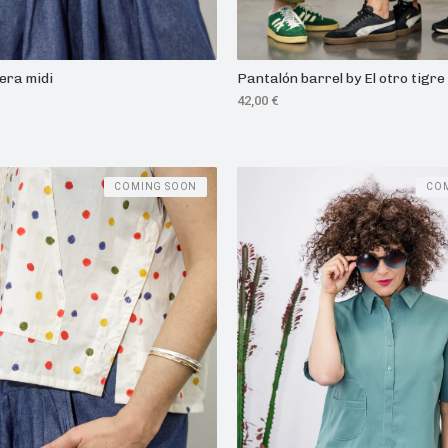
era midi
Pantalón barrel by El otro tigre
42,00
€
COMING SOON
CO