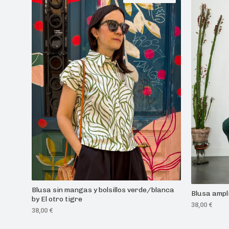
Blusa sin mangas y bolsillos verde/blanca
Blusa ampli
by El otro tigre
38,00
€
38,00
€