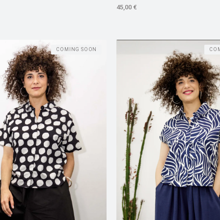
45,00
€
COMING SOON
CO