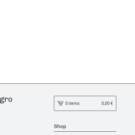
egro
0 items
0,00
€
Shop