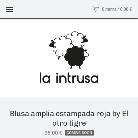
0 items / 0,00
€
Blusa amplia estampada roja by El
otro tigre
38,00
€
COMING SOON