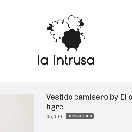
Vestido camisero by El 
tigre
45,00
€
COMING SOON