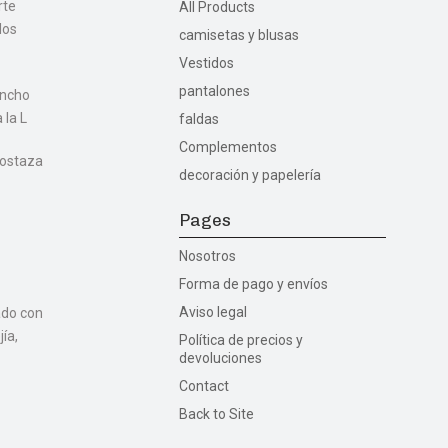
rte
All Products
los
camisetas y blusas
Vestidos
pantalones
ancho
 la L
faldas
Complementos
mostaza
decoración y papelería
Pages
Nosotros
Forma de pago y envíos
Aviso legal
ado con
ía,
Política de precios y
devoluciones
Contact
Back to Site