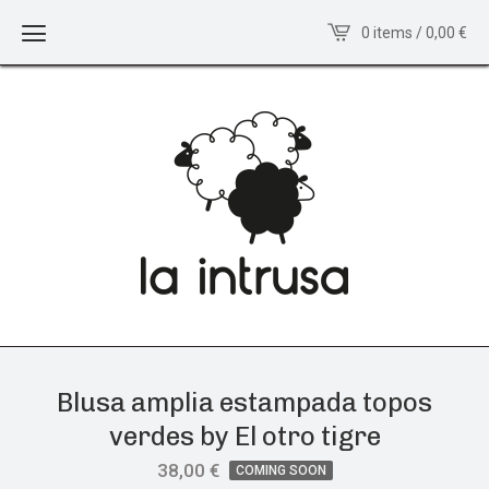
0 items / 0,00
€
Blusa amplia estampada topos
verdes by El otro tigre
38,00
€
COMING SOON