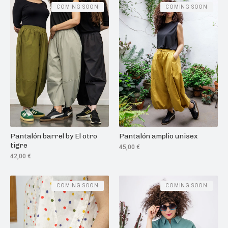
COMING SOON
COMING SOON
Pantalón barrel by El otro
Pantalón amplio unisex
tigre
45,00
€
42,00
€
COMING SOON
COMING SOON