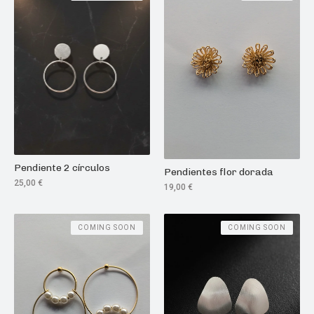
Pendiente 2 círculos
Pendientes flor dorada
25,00
€
19,00
€
COMING SOON
COMING SOON