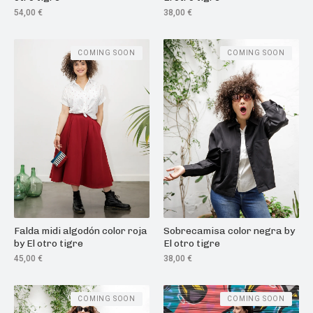
54,00
€
38,00
€
COMING SOON
COMING SOON
Falda midi algodón color roja
Sobrecamisa color negra by
by El otro tigre
El otro tigre
45,00
€
38,00
€
COMING SOON
COMING SOON