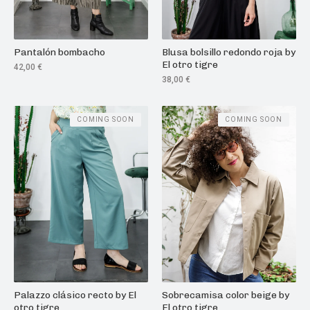
Pantalón bombacho
Blusa bolsillo redondo roja by
El otro tigre
42,00
€
38,00
€
COMING SOON
COMING SOON
Palazzo clásico recto by El
Sobrecamisa color beige by
otro tigre
El otro tigre