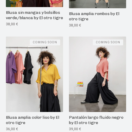
Blusa sin mangas y bolsillos
Blusa amplia rombos by El
verde/blanca by El otro tigre
otro tigre
38,00
€
38,00
€
COMING SOON
COMING SOON
Blusa amplia color liso by El
Pantalón largo fluido negro
otro tigre
by El otro tigre
36,00
€
39,00
€