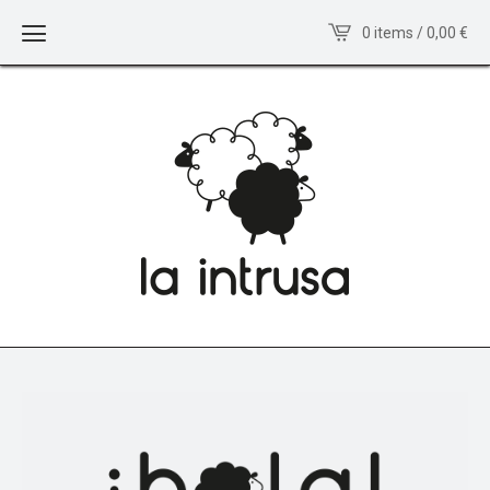
0 items / 0,00
€