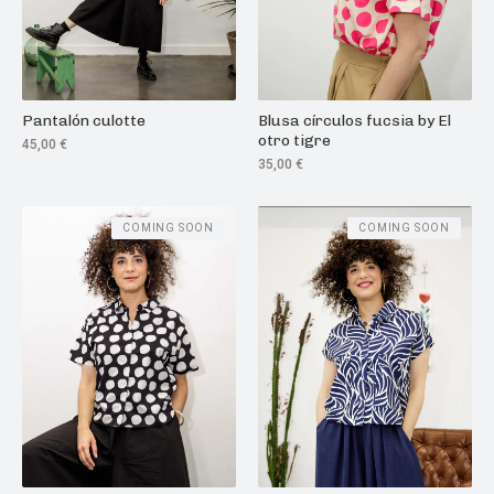
Pantalón culotte
Blusa círculos fucsia by El
otro tigre
45,00
€
35,00
€
COMING SOON
COMING SOON