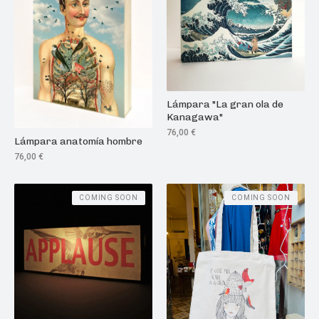
Lámpara "La gran ola de
Kanagawa"
76,00
€
Lámpara anatomía hombre
76,00
€
COMING SOON
COMING SOON