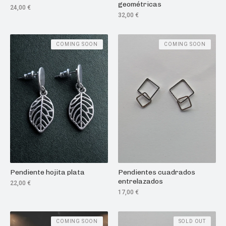
geométricas
24,00
€
32,00
€
COMING SOON
COMING SOON
Pendiente hojita plata
Pendientes cuadrados
entrelazados
22,00
€
17,00
€
COMING SOON
SOLD OUT