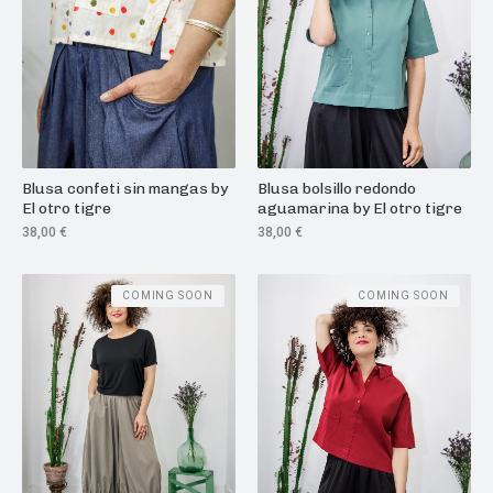
Blusa confeti sin mangas by
Blusa bolsillo redondo
El otro tigre
aguamarina by El otro tigre
38,00
€
38,00
€
COMING SOON
COMING SOON