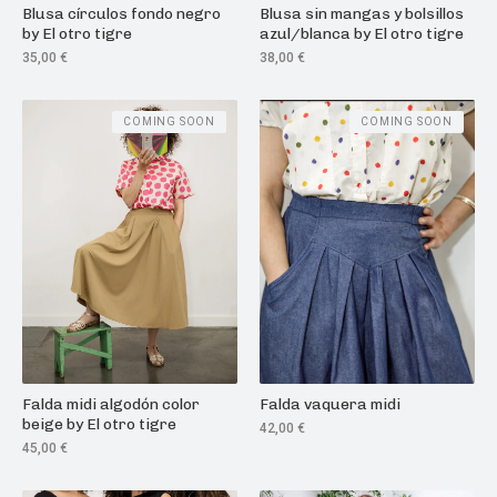
Blusa círculos fondo negro
Blusa sin mangas y bolsillos
by El otro tigre
azul/blanca by El otro tigre
35,00
€
38,00
€
COMING SOON
COMING SOON
Falda midi algodón color
Falda vaquera midi
beige by El otro tigre
42,00
€
45,00
€