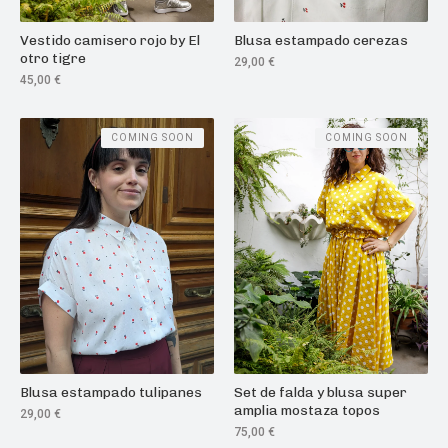
Vestido camisero rojo by El
Blusa estampado cerezas
otro tigre
29,00
€
45,00
€
COMING SOON
COMING SOON
Blusa estampado tulipanes
Set de falda y blusa super
amplia mostaza topos
29,00
€
75,00
€