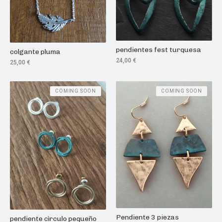
pendientes fest turquesa
colgante pluma
24,00
€
25,00
€
COMING SOON
COMING SOON
Pendiente 3 piezas
pendiente cìrculo pequeño