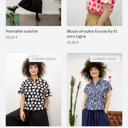
Pantalón culotte
Blusa círculos fucsia by El
otro tigre
45,00
€
35,00
€
COMING SOON
COMING SOON