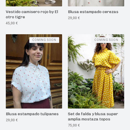
Vestido camisero rojo by El
Blusa estampado cerezas
otro tigre
29,00
€
45,00
€
COMING SOON
COMING SOON
Blusa estampado tulipanes
Set de falda y blusa super
amplia mostaza topos
29,00
€
75,00
€