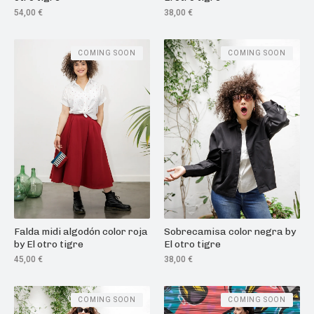
54,00
€
38,00
€
COMING SOON
COMING SOON
Falda midi algodón color roja
Sobrecamisa color negra by
by El otro tigre
El otro tigre
45,00
€
38,00
€
COMING SOON
COMING SOON