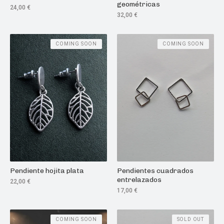
geométricas
24,00
€
32,00
€
COMING SOON
COMING SOON
Pendiente hojita plata
Pendientes cuadrados
entrelazados
22,00
€
17,00
€
COMING SOON
SOLD OUT