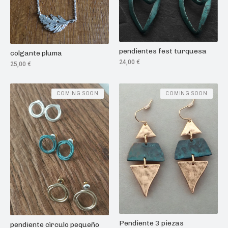
pendientes fest turquesa
colgante pluma
24,00
€
25,00
€
COMING SOON
COMING SOON
Pendiente 3 piezas
pendiente cìrculo pequeño