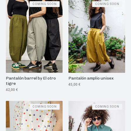
COMING SOON
COMING SOON
Pantalón barrel by El otro
Pantalón amplio unisex
tigre
45,00
€
42,00
€
COMING SOON
COMING SOON