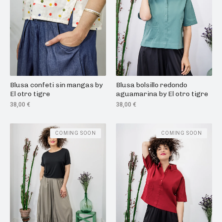
Blusa confeti sin mangas by
Blusa bolsillo redondo
El otro tigre
aguamarina by El otro tigre
38,00
€
38,00
€
COMING SOON
COMING SOON