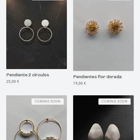
Pendiente 2 círculos
Pendientes flor dorada
25,00
€
19,00
€
COMING SOON
COMING SOON