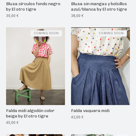
Blusa círculos fondo negro
Blusa sin mangas y bolsillos
by El otro tigre
azul/blanca by El otro tigre
35,00
€
38,00
€
COMING SOON
COMING SOON
Falda midi algodón color
Falda vaquera midi
beige by El otro tigre
42,00
€
45,00
€