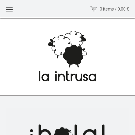
0 items / 0,00
€