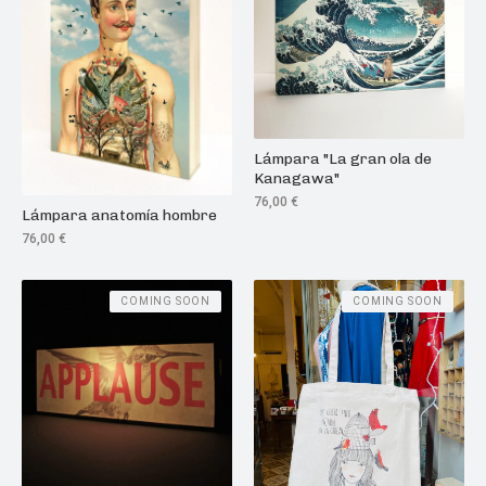
Lámpara "La gran ola de
Kanagawa"
76,00
€
Lámpara anatomía hombre
76,00
€
COMING SOON
COMING SOON