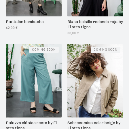
Pantalón bombacho
Blusa bolsillo redondo roja by
El otro tigre
42,00
€
38,00
€
COMING SOON
COMING SOON
Palazzo clásico recto by El
Sobrecamisa color beige by
otro tigre
El otro tigre