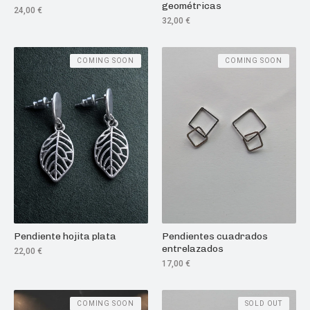
geométricas
24,00
€
32,00
€
COMING SOON
COMING SOON
Pendiente hojita plata
Pendientes cuadrados
entrelazados
22,00
€
17,00
€
COMING SOON
SOLD OUT