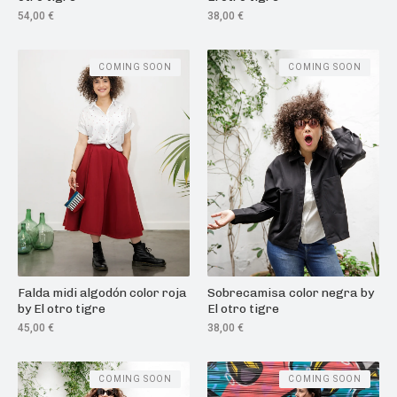
54,00
€
38,00
€
COMING SOON
COMING SOON
Falda midi algodón color roja
Sobrecamisa color negra by
by El otro tigre
El otro tigre
45,00
€
38,00
€
COMING SOON
COMING SOON