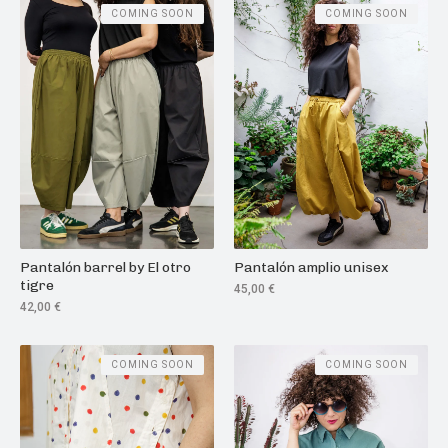
COMING SOON
COMING SOON
Pantalón barrel by El otro
Pantalón amplio unisex
tigre
45,00
€
42,00
€
COMING SOON
COMING SOON