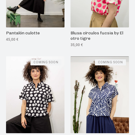
Pantalón culotte
Blusa círculos fucsia by El
otro tigre
45,00
€
35,00
€
COMING SOON
COMING SOON