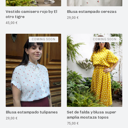
Vestido camisero rojo by El
Blusa estampado cerezas
otro tigre
29,00
€
45,00
€
COMING SOON
COMING SOON
Blusa estampado tulipanes
Set de falda y blusa super
amplia mostaza topos
29,00
€
75,00
€