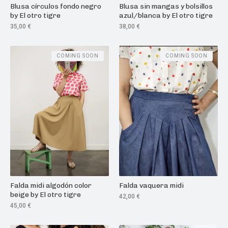
Blusa círculos fondo negro
Blusa sin mangas y bolsillos
by El otro tigre
azul/blanca by El otro tigre
35,00
€
38,00
€
COMING SOON
COMING SOON
Falda midi algodón color
Falda vaquera midi
beige by El otro tigre
42,00
€
45,00
€