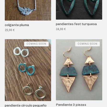
pendientes fest turquesa
colgante pluma
24,00
€
25,00
€
COMING SOON
COMING SOON
Pendiente 3 piezas
pendiente cìrculo pequeño