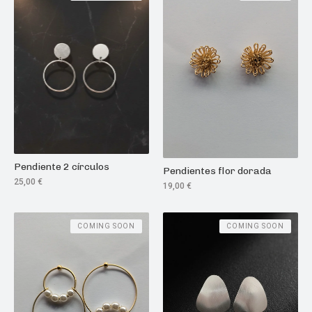
Pendiente 2 círculos
Pendientes flor dorada
25,00
€
19,00
€
COMING SOON
COMING SOON