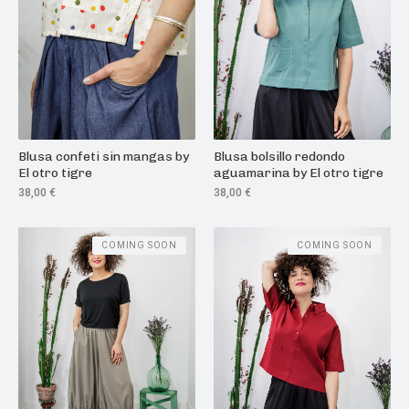
Blusa confeti sin mangas by
Blusa bolsillo redondo
El otro tigre
aguamarina by El otro tigre
38,00
€
38,00
€
COMING SOON
COMING SOON