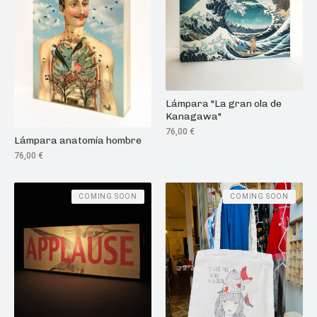
Lámpara "La gran ola de
Kanagawa"
76,00
€
Lámpara anatomía hombre
76,00
€
COMING SOON
COMING SOON