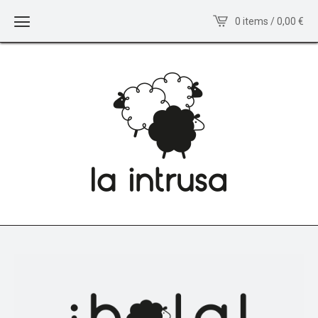
0 items / 0,00
€