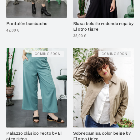
Pantalón bombacho
Blusa bolsillo redondo roja by
El otro tigre
42,00
€
38,00
€
COMING SOON
COMING SOON
Palazzo clásico recto by El
Sobrecamisa color beige by
otro tigre
El otro tigre