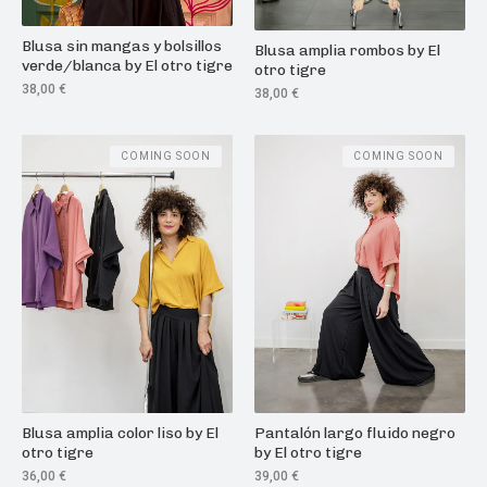
Blusa sin mangas y bolsillos
Blusa amplia rombos by El
verde/blanca by El otro tigre
otro tigre
38,00
€
38,00
€
COMING SOON
COMING SOON
Blusa amplia color liso by El
Pantalón largo fluido negro
otro tigre
by El otro tigre
36,00
€
39,00
€