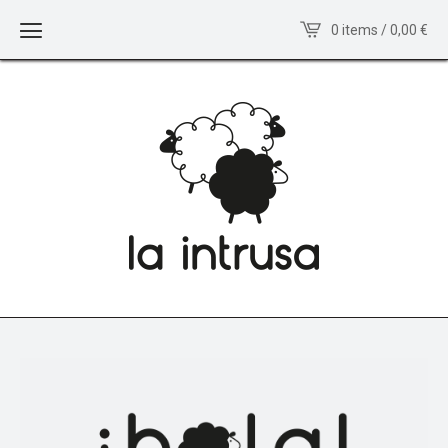
0 items / 0,00
€