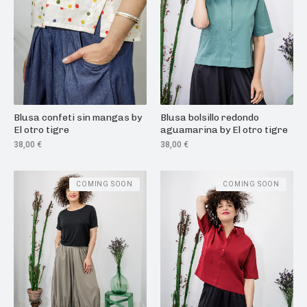
Blusa confeti sin mangas by
Blusa bolsillo redondo
El otro tigre
aguamarina by El otro tigre
38,00
€
38,00
€
COMING SOON
COMING SOON