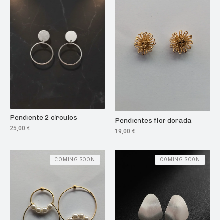
Pendiente 2 círculos
Pendientes flor dorada
25,00
€
19,00
€
COMING SOON
COMING SOON