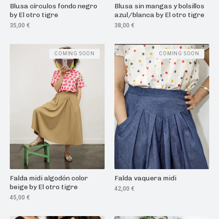
Blusa círculos fondo negro
Blusa sin mangas y bolsillos
by El otro tigre
azul/blanca by El otro tigre
35,00
€
38,00
€
COMING SOON
COMING SOON
Falda midi algodón color
Falda vaquera midi
beige by El otro tigre
42,00
€
45,00
€