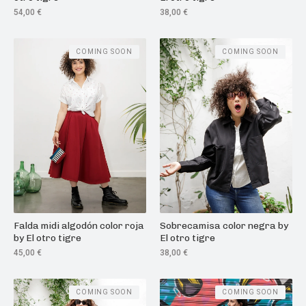
54,00
€
38,00
€
COMING SOON
COMING SOON
Falda midi algodón color roja
Sobrecamisa color negra by
by El otro tigre
El otro tigre
45,00
€
38,00
€
COMING SOON
COMING SOON