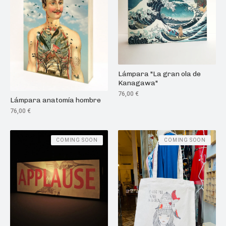
Lámpara "La gran ola de
Kanagawa"
76,00
€
Lámpara anatomía hombre
76,00
€
COMING SOON
COMING SOON