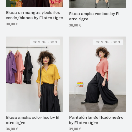
Blusa sin mangas y bolsillos
Blusa amplia rombos by El
verde/blanca by El otro tigre
otro tigre
38,00
€
38,00
€
COMING SOON
COMING SOON
Blusa amplia color liso by El
Pantalón largo fluido negro
otro tigre
by El otro tigre
36,00
€
39,00
€