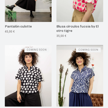
Pantalón culotte
Blusa círculos fucsia by El
otro tigre
45,00
€
35,00
€
COMING SOON
COMING SOON