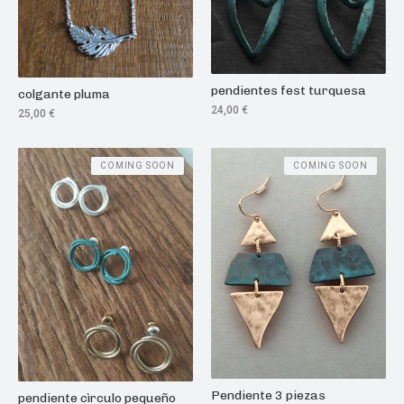
pendientes fest turquesa
colgante pluma
24,00
€
25,00
€
COMING SOON
COMING SOON
Pendiente 3 piezas
pendiente cìrculo pequeño