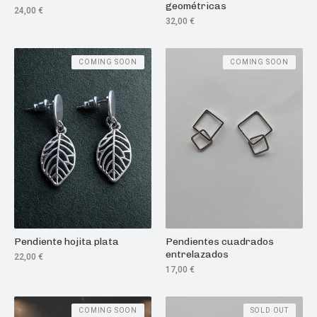
geométricas
24,00
€
32,00
€
COMING SOON
COMING SOON
Pendiente hojita plata
Pendientes cuadrados
entrelazados
22,00
€
17,00
€
COMING SOON
SOLD OUT