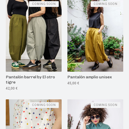
COMING SOON
COMING SOON
Pantalón barrel by El otro
Pantalón amplio unisex
tigre
45,00
€
42,00
€
COMING SOON
COMING SOON