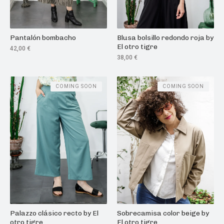
Pantalón bombacho
Blusa bolsillo redondo roja by
El otro tigre
42,00
€
38,00
€
COMING SOON
COMING SOON
Palazzo clásico recto by El
Sobrecamisa color beige by
otro tigre
El otro tigre