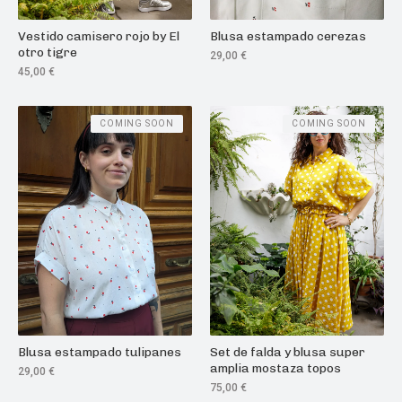
Vestido camisero rojo by El
Blusa estampado cerezas
otro tigre
29,00
€
45,00
€
COMING SOON
COMING SOON
Blusa estampado tulipanes
Set de falda y blusa super
amplia mostaza topos
29,00
€
75,00
€