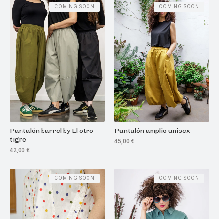
COMING SOON
COMING SOON
Pantalón barrel by El otro
Pantalón amplio unisex
tigre
45,00
€
42,00
€
COMING SOON
COMING SOON