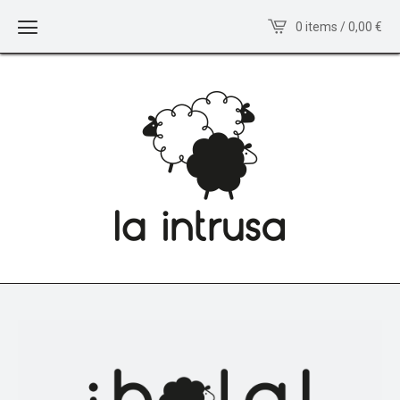
0 items / 0,00
€