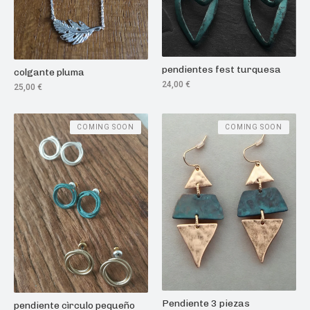
pendientes fest turquesa
colgante pluma
24,00
€
25,00
€
COMING SOON
COMING SOON
Pendiente 3 piezas
pendiente cìrculo pequeño