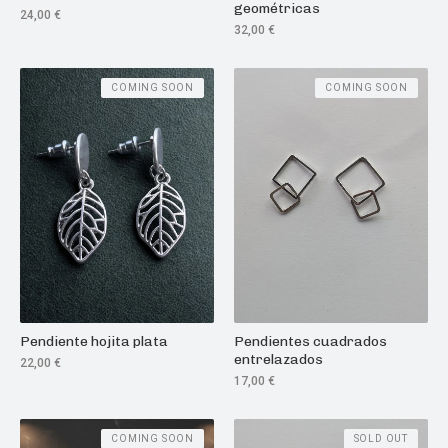
geométricas
24,00
€
32,00
€
COMING SOON
COMING SOON
Pendiente hojita plata
Pendientes cuadrados
entrelazados
22,00
€
17,00
€
COMING SOON
SOLD OUT