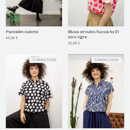
Pantalón culotte
Blusa círculos fucsia by El
otro tigre
45,00
€
35,00
€
COMING SOON
COMING SOON