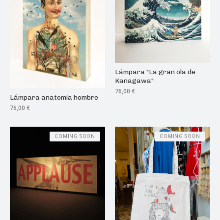
Lámpara "La gran ola de
Kanagawa"
76,00
€
Lámpara anatomía hombre
76,00
€
COMING SOON
COMING SOON