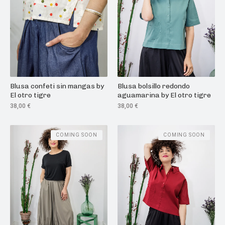
Blusa confeti sin mangas by
Blusa bolsillo redondo
El otro tigre
aguamarina by El otro tigre
38,00
€
38,00
€
COMING SOON
COMING SOON