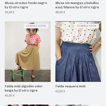
Blusa círculos fondo negro
Blusa sin mangas y bolsillos
by El otro tigre
azul/blanca by El otro tigre
35,00
€
38,00
€
COMING SOON
COMING SOON
Falda midi algodón color
Falda vaquera midi
beige by El otro tigre
42,00
€
45,00
€