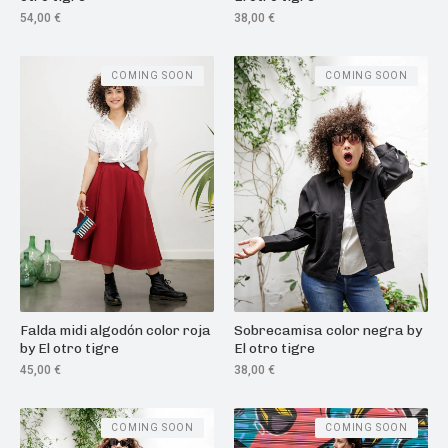
54,00
€
38,00
€
COMING SOON
COMING SOON
Falda midi algodón color roja
Sobrecamisa color negra by
by El otro tigre
El otro tigre
45,00
€
38,00
€
COMING SOON
COMING SOON