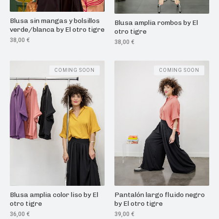
Blusa sin mangas y bolsillos
Blusa amplia rombos by El
verde/blanca by El otro tigre
otro tigre
38,00
€
38,00
€
COMING SOON
COMING SOON
Blusa amplia color liso by El
Pantalón largo fluido negro
otro tigre
by El otro tigre
36,00
€
39,00
€