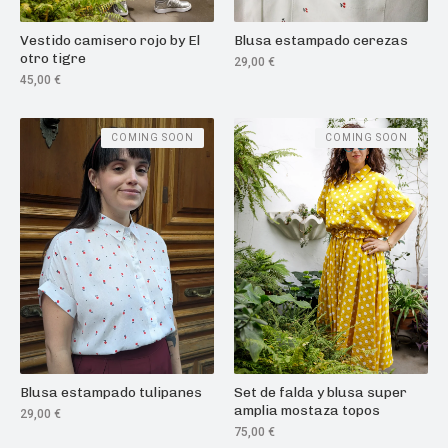
Vestido camisero rojo by El
Blusa estampado cerezas
otro tigre
29,00
€
45,00
€
COMING SOON
COMING SOON
Blusa estampado tulipanes
Set de falda y blusa super
amplia mostaza topos
29,00
€
75,00
€