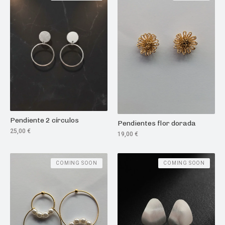
Pendiente 2 círculos
Pendientes flor dorada
25,00
€
19,00
€
COMING SOON
COMING SOON