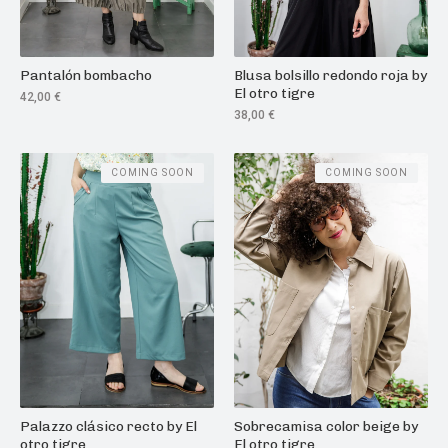
Pantalón bombacho
Blusa bolsillo redondo roja by
El otro tigre
42,00
€
38,00
€
COMING SOON
COMING SOON
Palazzo clásico recto by El
Sobrecamisa color beige by
otro tigre
El otro tigre